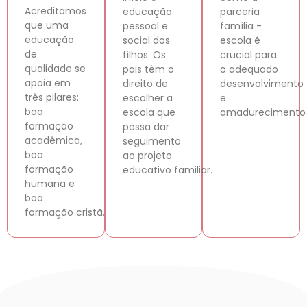
Acreditamos
educação
parceria
que uma
pessoal e
família -
educação
social dos
escola é
de
filhos. Os
crucial para
qualidade se
pais têm o
o adequado
apoia em
direito de
desenvolvimento
três pilares:
escolher a
e
boa
escola que
amadurecimento 
formação
possa dar
acadêmica,
seguimento
boa
ao projeto
formação
educativo familiar.
humana e
boa
formação cristã.