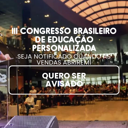
III CONGRESSO BRASILEIRO
DE EDUCAÇÃO
PERSONALIZADA
SEJA NOTIFICADO QUANDO AS
VENDAS ABRIREM!
QUERO SER
AVISADO