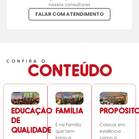
nossos consultores
FALAR COM ATENDIMENTO
CONFIRA O
CONTEÚDO
EDUCAÇÃO
FAMÍLIA
PROPÓSIT
DE
É na família
Colocar em
QUALIDADE
que tem
evidência
início a
como a