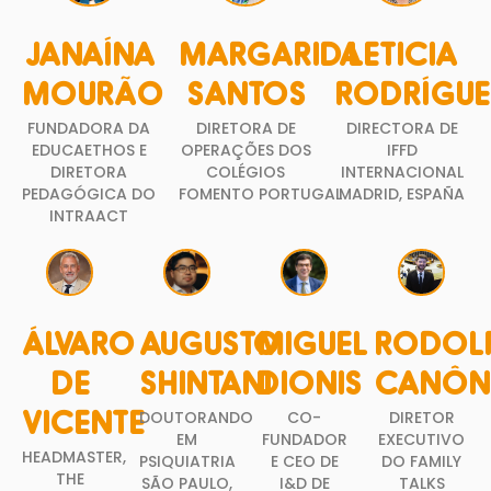
JANAÍNA
MARGARIDA
LETICIA
MOURÃO
SANTOS
RODRÍGUE
FUNDADORA DA
DIRETORA DE
DIRECTORA DE
EDUCAETHOS E
OPERAÇÕES DOS
IFFD
DIRETORA
COLÉGIOS
INTERNACIONAL
PEDAGÓGICA DO
FOMENTO PORTUGAL
MADRID, ESPAÑA
INTRAACT
ÁLVARO
AUGUSTO
MIGUEL
RODOL
DE
SHINTANI
DIONIS
CANÔN
DOUTORANDO
CO-
DIRETOR
VICENTE
EM
FUNDADOR
EXECUTIVO
HEADMASTER,
PSIQUIATRIA
E CEO DE
DO FAMILY
THE
SÃO PAULO,
I&D DE
TALKS